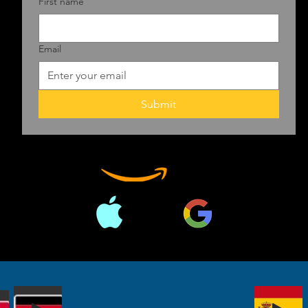
Ipnotizzato d
First name
di una setta, C
se stesso infra
Email
morale, ma è r
soldi, potere e
conoscere Trum
Submit
stessa famiglia
vedere. Ha vis
mafioso sociop
qualsiasi cosa 
chiunque lo sfi
del successo.
Cohen scarica 
scheletri della
del lettore, po