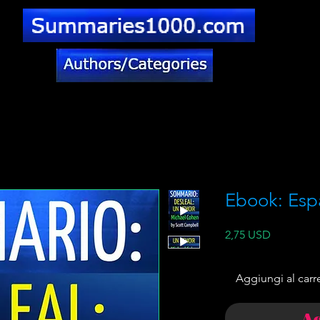
Ebook: Esp
Prezzo
2,75 USD
Aggiungi al carr
Ac