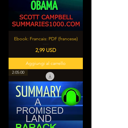
Ebook: Francais: PDF (francese)
Prezzo
2,99 USD
Aggiungi al carrello
2:05:00