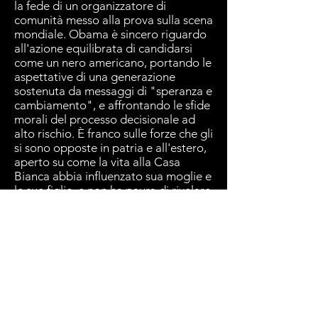
la fede di un organizzatore di
comunità messo alla prova sulla scena
mondiale. Obama è sincero riguardo
all'azione equilibrata di candidarsi
come un nero americano, portando le
aspettative di una generazione
sostenuta da messaggi di "speranza e
cambiamento", e affrontando le sfide
morali del processo decisionale ad
alto rischio. È franco sulle forze che gli
si sono opposte in patria e all'estero,
aperto su come la vita alla Casa
Bianca abbia influenzato sua moglie e
le sue figlie, e non ha paura di rivelare
dubbi su se stesso e delusione.
Eppure non vacilla mai dalla sua
convinzione che all'interno del grande
esperimento americano in corso, il
progresso sia sempre possibile.
Questo libro potente e ben scritto
cattura la convinzione di Barack
Obama che la democrazia non è un
dono dall'alto, ma qualcosa di