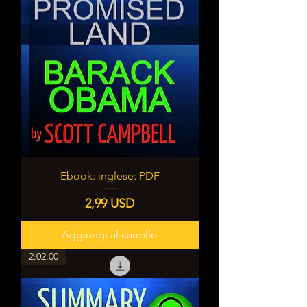
Ebook: inglese: PDF
Prezzo
2,99 USD
Aggiungi al carrello
2:02:00