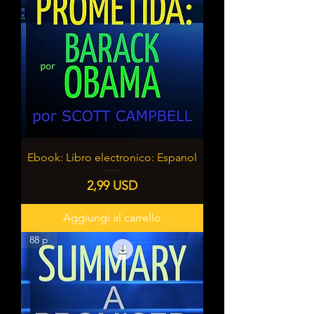
Ebook: Libro electronico: Espanol
Prezzo
2,99 USD
Aggiungi al carrello
88 p